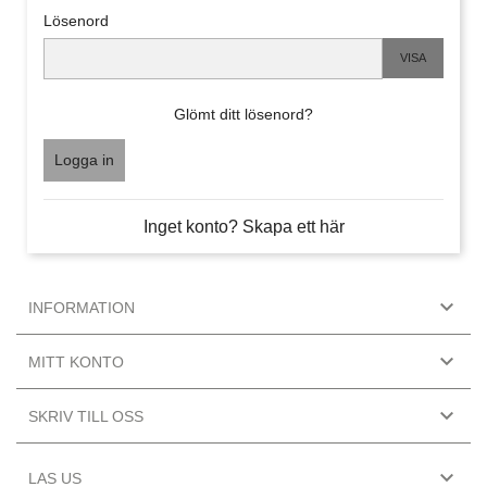
Lösenord
VISA
Glömt ditt lösenord?
Logga in
Inget konto? Skapa ett här

INFORMATION

MITT KONTO

SKRIV TILL OSS

LAS US