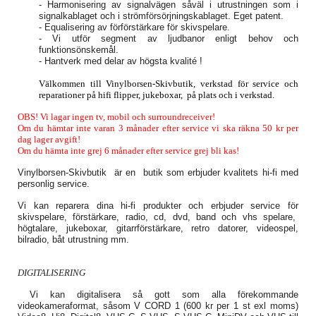
- Harmonisering av signalvägen såväl i utrustningen som i
signalkablaget och i strömförsörjningskablaget. Eget patent.
- Equalisering av förförstärkare för skivspelare.
- Vi utför segment av ljudbanor enligt behov och
funktionsönskemål.
- Hantverk med delar av högsta kvalité !
Välkommen till Vinylborsen-Skivbutik, verkstad för service och
reparationer på hifi flipper, jukeboxar, på plats och i verkstad.
OBS! Vi lagar ingen tv, mobil och surroundreceiver!
Om du hämtar inte varan 3 månader efter service vi ska räkna 50 kr per
dag lager avgift!
Om du hämta inte grej 6 månader efter service grej bli kas!
Vinylborsen-Skivbutik är en butik som erbjuder kvalitets hi-fi med
personlig service.
Vi kan reparera dina hi-fi produkter och erbjuder service för
skivspelare, förstärkare, radio, cd, dvd, band och vhs spelare,
högtalare, jukeboxar, gitarrförstärkare, retro datorer, videospel,
bilradio, båt utrustning mm.
DIGITALISERING
Vi kan digitalisera så gott som alla förekommande
videokameraformat, såsom V CORD 1 (600 kr per 1 st exl moms)