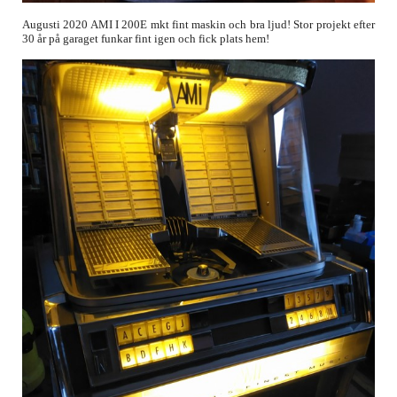
Augusti 2020 AMI I 200E mkt fint maskin och bra ljud! Stor projekt efter
30 år på garaget funkar fint igen och fick plats hem!