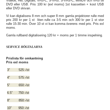
Video8, Hi8, Digital8, VHS-C, S-VHS, S-VHS-C, MiniDV och VHS till
DVD eller USB. Pris 100 kr (exl moms) 1st kassetten + kost USB
eller DVD skivan.
Vi kan digtalisera 8 mm och super 8 mm gamla projektorer rulle med
pris 200 kr per 1 st liten rulle ca 3-5 min och 300 kr per 1 st stor
rulle 15-30 min. Över 10 st vi kan komma överens med pris. Pris exl
moms.
Gamla rullband digitalisering 120 kr + moms per 1 timme inspelning.
SERVICE HÖGTALARNA
Prislista för omkantning
Pris exl moms
3” 525:-/st
4” 575:-/st
5” 650:-/st
6.5” 750:-/st
8” 850:-/st
10” 950:-/st