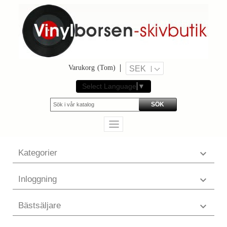
Varukorg
(Tom)
SEK
Select Language
▼
SÖK
Kategorier

Inloggning

Bästsäljare
