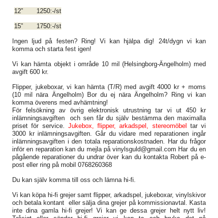
12” 1250:-/st
15” 1750:-/st
Ingen ljud på festen? Ring! Vi kan hjälpa dig! 24t/dygn vi kan
komma och starta fest igen!
Vi kan hämta objekt i område 10 mil (Helsingborg-Ängelholm) med
avgift 600 kr.
Flipper, jukeboxar, vi kan hämta (T/R) med avgift 4000 kr + moms
(10 mil nära Ängelholm) Bor du ej nära Ängelholm? Ring vi kan
komma överens med avhämtning!
För felsökning av övrig elektronisk utrustning tar vi ut 450 kr
inlämningsavgiften och sen får du själv bestämma den maximalla
priset för service.
Jukebox,
flipper,
arkadspel, stereomöbel
tar vi
3000 kr inlämningsavgiften. Går du vidare med reparationen ingår
inlämningsavgiften i den totala reparationskostnaden. Har du frågor
inför en reparation kan du mejla på vinylsguld@gmail.com Har du en
pågående reparationer du undrar över kan du kontakta Robert på e-
post eller ring på mobil 0768260368
Du kan själv komma till oss och lämna hi-fi.
Vi kan köpa hi-fi grejer samt flipper, arkadspel, jukeboxar, vinylskivor
och betala kontant eller sälja dina grejer på kommissionavtal. Kasta
inte dina gamla hi-fi grejer! Vi kan ge dessa grejer helt nytt liv!