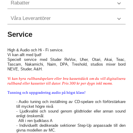
Rabatter

Våra Leverantörer

Service
High & Audio och Hi - Fi service.
Vi kan allt med ljud!
Speciell service med Studer ReVox, Uher, Otari, Akai, Teac,
Tascam, Nakamichi, Naim, DPA, Treshold, studios mixer bord
NEVE, Studer, A&H
.
Vi kan hyra rullbandspelare eller bra kassettdäck om du vill digitalisera
rullband eller kassetter till dator. Pris 300 kr per dygn inkl moms.
Tunning och uppgradering audio på högst klass!
- Audio tuning och inställning av CD-spelare och förförstärkare
till mycket högre nivå
- Ljudkvalité och sound genom glödtrioder eller annan sound
enligt önskemål.
Allt i ren ljudklass A
- Individuellt dedikerade sektioner Step-Up anpassade till den
givna modellen av MC.