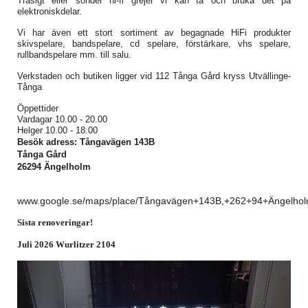
Tråsigt eller sönder hi-fi grejer vi kan ta och bruka det på
elektroniskdelar.
Vi har även ett stort sortiment av begagnade HiFi produkter
skivspelare, bandspelare, cd spelare, förstärkare, vhs spelare,
rullbandspelare mm. till salu.
Verkstaden och butiken ligger vid 112 Tånga Gård kryss Utvällinge-
Tånga
Öppettider
Vardagar 10.00 - 20.00
Helger 10.00 - 18.00
Besök adress: Tångavägen 143B
Tånga Gård
26294 Ängelholm
www.google.se/maps/place/Tångavägen+143B,+262+94+Ängelho
Sista renoveringar!
Juli 2026 Wurlitzer 2104