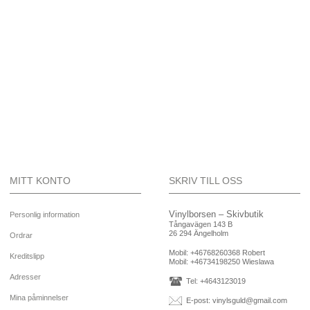
MITT KONTO
SKRIV TILL OSS
Vinylborsen – Skivbutik
Personlig information
Tångavägen 143 B
26 294 Ängelholm
Ordrar
Mobil:
+46768260368 Robert
Kreditslipp
Mobil:
+46734198250 Wieslawa
Adresser
Tel: +4643123019
Mina påminnelser
E-post:
vinylsguld@gmail.com