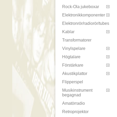
Rock-Ola jukeboxar

Elektronikkomponenter

Elektronrör/radiorör/tubes
Kablar

Transformatorer
Vinylspelare

Högtalare

Förstärkare

Akustikplattor

Flipperspel
Musikinstrument

begagnad
Amatörradio
Retroprojektor