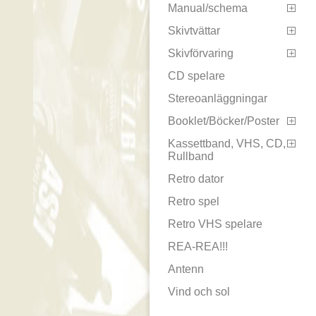
Manual/schema

Skivtvättar

Skivförvaring

CD spelare
Stereoanläggningar
Booklet/Böcker/Poster

Kassettband, VHS, CD,

Rullband
Retro dator
Retro spel
Retro VHS spelare
REA-REA!!!
Antenn
Vind och sol