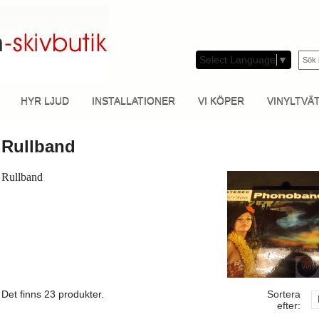
Select Language
▼
HYR LJUD
INSTALLATIONER
VI KÖPER
VINYLTVÄ
Rullband
Rullband
Det finns 23 produkter.
Sortera
efter: