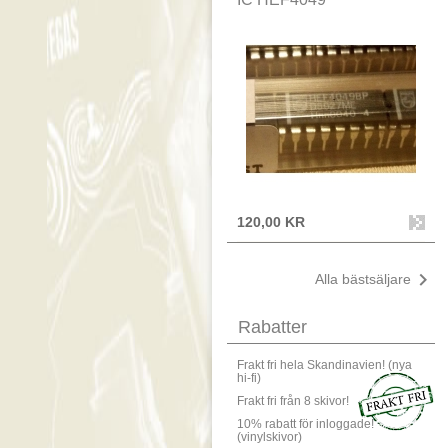
120,00 KR

Alla bästsäljare
Rabatter
Frakt fri hela Skandinavien! (nya
hi-fi)
Frakt fri från 8 skivor!
10% rabatt för inloggade!
(vinylskivor)