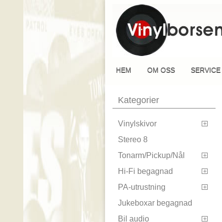
HEM
OM OSS
SERVICE
Kategorier
Vinylskivor

Stereo 8
Tonarm/Pickup/Nål

Hi-Fi begagnad

PA-utrustning

Jukeboxar begagnad
Bil audio
