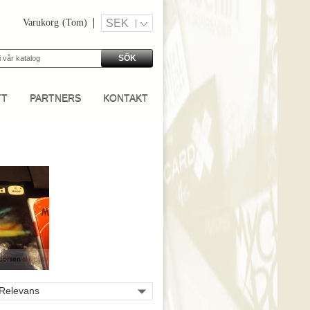
Varukorg
(Tom)
SEK
SÖK
TT
PARTNERS
KONTAKT

Relevans