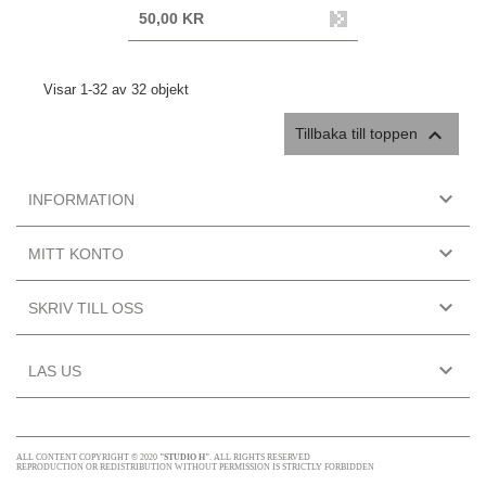
50,00 KR
Visar 1-32 av 32 objekt

Tillbaka till toppen

INFORMATION

MITT KONTO

SKRIV TILL OSS

LAS US
ALL CONTENT COPYRIGHT © 2020
"STUDIO H"
. ALL RIGHTS RESERVED
REPRODUCTION OR REDISTRIBUTION WITHOUT PERMISSION IS STRICTLY FORBIDDEN