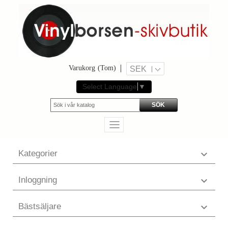
Varukorg
(Tom)
SEK
Select Language
▼
SÖK
Kategorier

Inloggning

Bästsäljare
