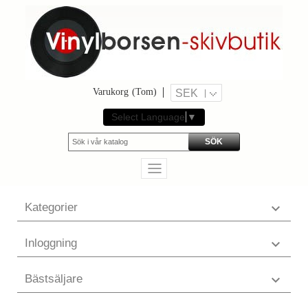
Varukorg
(Tom)
SEK
Select Language
▼
SÖK
Kategorier

Inloggning

Bästsäljare
