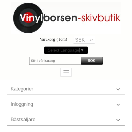
Varukorg
(Tom)
SEK
Select Language
▼
SÖK
Kategorier

Inloggning

Bästsäljare
