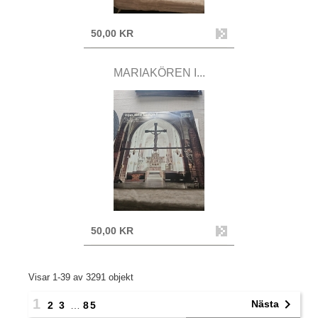
50,00 KR
MARIAKÖREN I...
50,00 KR
Visar 1-39 av 3291 objekt
1

Nästa
2
3
…
85