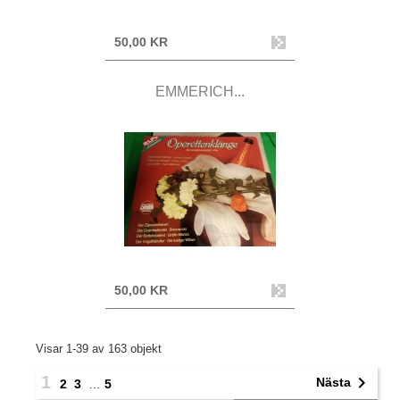
50,00 KR
EMMERICH...
50,00 KR
Visar 1-39 av 163 objekt
1

Nästa
2
3
…
5