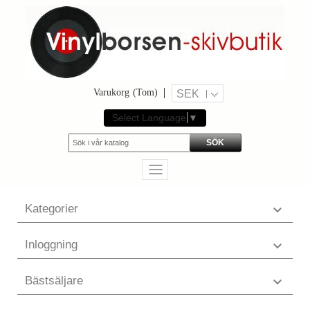
Varukorg
(Tom)
SEK
Select Language
▼
SÖK
Kategorier

Inloggning

Bästsäljare
