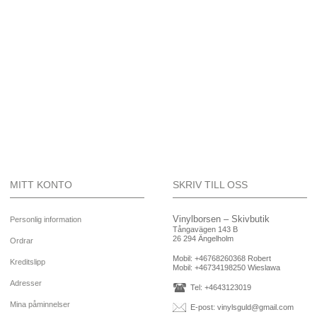
MITT KONTO
SKRIV TILL OSS
Vinylborsen – Skivbutik
Personlig information
Tångavägen 143 B
26 294 Ängelholm
Ordrar
Mobil:
+46768260368 Robert
Kreditslipp
Mobil:
+46734198250 Wieslawa
Adresser
Tel: +4643123019
Mina påminnelser
E-post:
vinylsguld@gmail.com