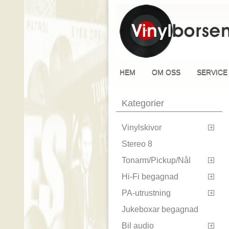
HEM
OM OSS
SERVICE
Kategorier
Vinylskivor

Stereo 8
Tonarm/Pickup/Nål

Hi-Fi begagnad

PA-utrustning

Jukeboxar begagnad
Bil audio
