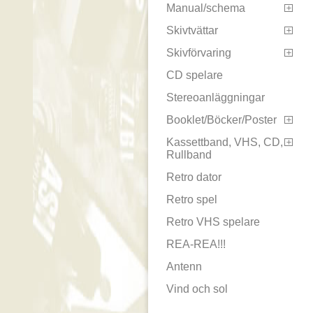
Manual/schema

Skivtvättar

Skivförvaring

CD spelare
Stereoanläggningar
Booklet/Böcker/Poster

Kassettband, VHS, CD,

Rullband
Retro dator
Retro spel
Retro VHS spelare
REA-REA!!!
Antenn
Vind och sol