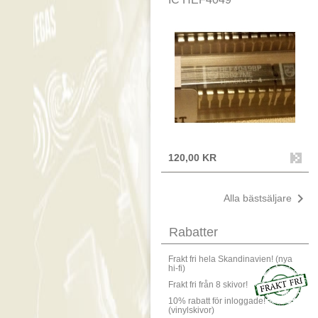
120,00 KR

Alla bästsäljare
Rabatter
Frakt fri hela Skandinavien! (nya
hi-fi)
Frakt fri från 8 skivor!
10% rabatt för inloggade!
(vinylskivor)