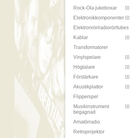
Rock-Ola jukeboxar

Elektronikkomponenter

Elektronrör/radiorör/tubes
Kablar

Transformatorer
Vinylspelare

Högtalare

Förstärkare

Akustikplattor

Flipperspel
Musikinstrument

begagnad
Amatörradio
Retroprojektor