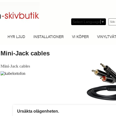
Select Language
▼
HYR LJUD
INSTALLATIONER
VI KÖPER
VINYLTVÄ
Mini-Jack cables
Mini-Jack cables
Ursäkta olägenheten.