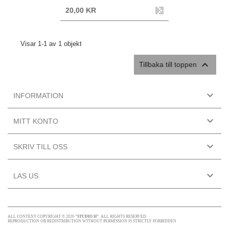
20,00 KR
Visar 1-1 av 1 objekt

Tillbaka till toppen

INFORMATION

MITT KONTO

SKRIV TILL OSS

LAS US
ALL CONTENT COPYRIGHT © 2020
"STUDIO H"
. ALL RIGHTS RESERVED
REPRODUCTION OR REDISTRIBUTION WITHOUT PERMISSION IS STRICTLY FORBIDDEN