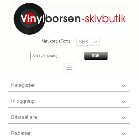
Varukorg
(Tom)
SEK
SÖK
Kategorier

Inloggning

Bästsäljare

Rabatter
