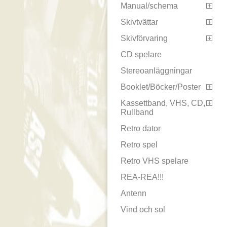
Manual/schema

Skivtvättar

Skivförvaring

CD spelare
Stereoanläggningar
Booklet/Böcker/Poster

Kassettband, VHS, CD,

Rullband
Retro dator
Retro spel
Retro VHS spelare
REA-REA!!!
Antenn
Vind och sol