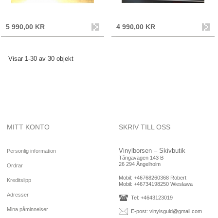
5 990,00 KR
4 990,00 KR
Visar 1-30 av 30 objekt
MITT KONTO
SKRIV TILL OSS
Vinylborsen – Skivbutik
Personlig information
Tångavägen 143 B
26 294 Ängelholm
Ordrar
Mobil:
+46768260368 Robert
Kreditslipp
Mobil:
+46734198250 Wieslawa
Adresser
Tel: +4643123019
Mina påminnelser
E-post:
vinylsguld@gmail.com