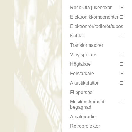
Rock-Ola jukeboxar

Elektronikkomponenter

Elektronrör/radiorör/tubes
Kablar

Transformatorer
Vinylspelare

Högtalare

Förstärkare

Akustikplattor

Flipperspel
Musikinstrument

begagnad
Amatörradio
Retroprojektor