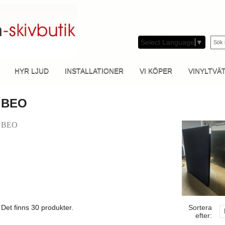
Select Language
▼
HYR LJUD
INSTALLATIONER
VI KÖPER
VINYLTVÄ
BEO
BEO
Det finns 30 produkter.
Sortera
efter: