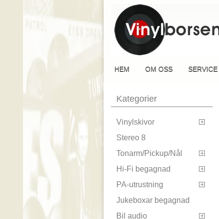
HEM
OM OSS
SERVICE
Kategorier
Vinylskivor

Stereo 8
Tonarm/Pickup/Nål

Hi-Fi begagnad

PA-utrustning

Jukeboxar begagnad
Bil audio
