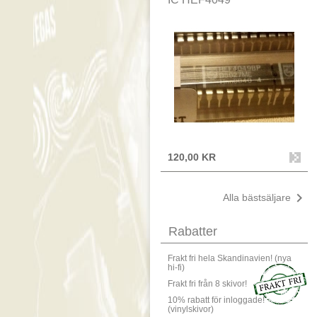
120,00 KR

Alla bästsäljare
Rabatter
Frakt fri hela Skandinavien! (nya
hi-fi)
Frakt fri från 8 skivor!
10% rabatt för inloggade!
(vinylskivor)