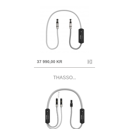
37 990,00 KR
THASSO...