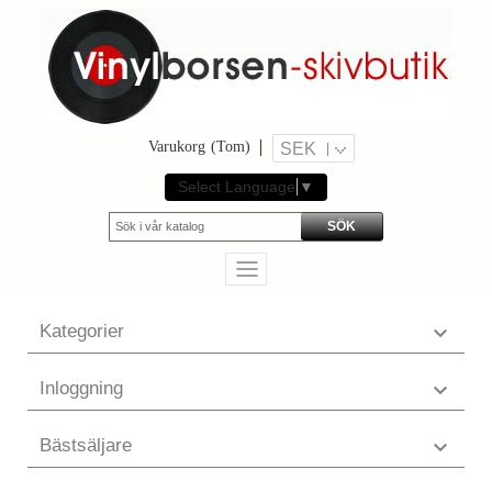
Varukorg
(Tom)
SEK
Select Language
▼
SÖK
Kategorier

Inloggning

Bästsäljare
