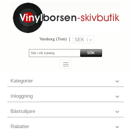
Varukorg
(Tom)
SEK
SÖK
Kategorier

Inloggning

Bästsäljare

Rabatter
