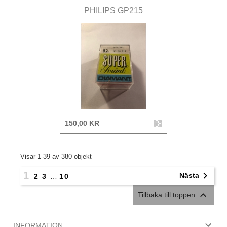
PHILIPS GP215
150,00 KR
Visar 1-39 av 380 objekt
1

Nästa
2
3
…
10

Tillbaka till toppen

INFORMATION