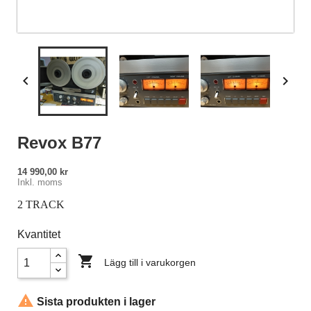


Revox B77
14 990,00 kr
Inkl. moms
2 TRACK
Kvantitet

Lägg till i varukorgen

Sista produkten i lager