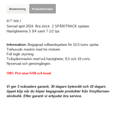
Beskrivning
Produktdetaljer
B77 MK I
Servad april 2024. Bra skick. 2 SPÅR/TRACK spelare.
Hastigheterna 3 3/4 samt 7 1/2 Ips.
Information:
Begagnad rullbandspelare för 10,5 tums spolar.
Trehuvuds maskin med tre motorer.
Full logik styrning.
Tvåspårsmaskin med två hastigheter, 9,5 och 19 cm/s.
Nyservad och genomgången.
OBS. Pris utan NAB och band.
Vi ger 3 månaders garanti, 30 dagars bytesrätt och 10 dagars
öppet köp när du köper begagnade produkter från Vinylborsen-
skivbutik. Efter garanti vi erbjuder bra service.