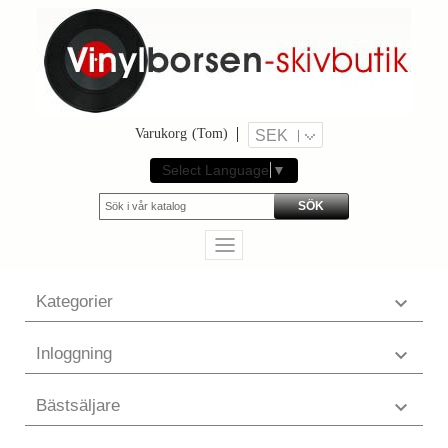
Varukorg
(Tom)
SEK
Select Language
▼
SÖK
Kategorier

Inloggning

Bästsäljare
