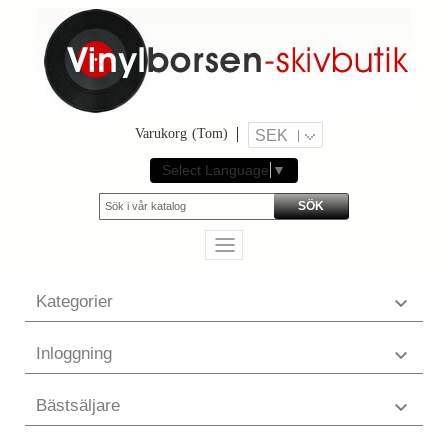
Varukorg
(Tom)
SEK
Select Language
▼
SÖK
Kategorier

Inloggning

Bästsäljare
